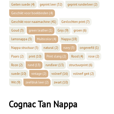
Geiten suede
(4)
geprint leer
(32)
geprint runderleer
(2)
Geschikt voor boekbinden
(4)
Geschikt voor naaimachine
(41)
Gevlochten print
(7)
Goud
(3)
green leather
(1)
Grijs
(9)
groen
(6)
lamsnappa
(3)
Multicolor
(4)
Nappa
(18)
Nappa structuur
(5)
natural
(2)
navy
(3)
ongeverfd
(1)
Paars
(2)
print
(10)
Print slang
(2)
Rood
(4)
rose
(2)
Roze
(2)
rund
(13)
rundleer
(13)
structuurprint
(6)
suede
(10)
vintage
(2)
volnerf
(16)
volnerf geit
(2)
Wit
(9)
zeefdruk leer
(2)
zwart
(10)
Cognac Tan Nappa