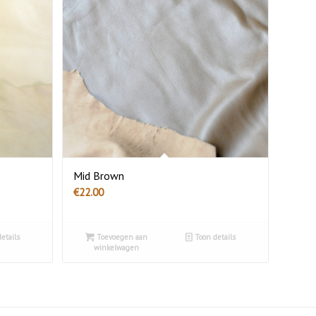
Mid Brown
€
22.00
etails
Toevoegen aan
Toon details
winkelwagen