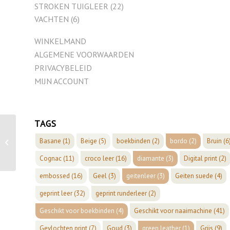
STROKEN TUIGLEER
(22)
VACHTEN
(6)
WINKELMAND
ALGEMENE VOORWAARDEN
PRIVACYBELEID
MIJN ACCOUNT
TAGS
Basane
(1)
Beige
(5)
boekbinden
(2)
bordo
(2)
Bruin
(6
bruin nappa
Cognac
(11)
croco leer
(16)
diamante
(3)
Digital print
(2)
embossed
(16)
Geel
(3)
geitenleer
(3)
Geiten suede
(4)
geprint leer
(32)
geprint runderleer
(2)
Geschikt voor boekbinden
(4)
Geschikt voor naaimachine
(41)
Gevlochten print
(7)
Goud
(3)
green leather
(1)
Grijs
(9)