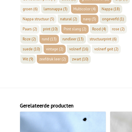
groen
(6)
lamsnappa
(3)
Multicolor
(4)
Nappa
(18)
Nappa structuur
(5)
natural
(2)
navy
(3)
ongeverfd
(1)
Paars
(2)
print
(10)
Print slang
(2)
Rood
(4)
rose
(2)
Roze
(2)
rund
(13)
rundleer
(13)
structuurprint
(6)
suede
(10)
vintage
(2)
volnerf
(16)
volnerf geit
(2)
Wit
(9)
zeefdruk leer
(2)
zwart
(10)
Gerelateerde producten