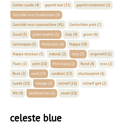
Geiten suede
(4)
geprint leer
(32)
geprint runderleer
(2)
Geschikt voor boekbinden
(4)
Geschikt voor naaimachine
(41)
Gevlochten print
(7)
Goud
(3)
green leather
(1)
Grijs
(9)
groen
(6)
lamsnappa
(3)
Multicolor
(4)
Nappa
(18)
Nappa structuur
(5)
natural
(2)
navy
(3)
ongeverfd
(1)
Paars
(2)
print
(10)
Print slang
(2)
Rood
(4)
rose
(2)
Roze
(2)
rund
(13)
rundleer
(13)
structuurprint
(6)
suede
(10)
vintage
(2)
volnerf
(16)
volnerf geit
(2)
Wit
(9)
zeefdruk leer
(2)
zwart
(10)
celeste blue