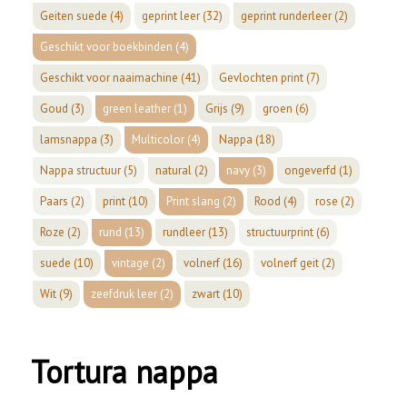
Geiten suede
(4)
geprint leer
(32)
geprint runderleer
(2)
Geschikt voor boekbinden
(4)
Geschikt voor naaimachine
(41)
Gevlochten print
(7)
Goud
(3)
green leather
(1)
Grijs
(9)
groen
(6)
lamsnappa
(3)
Multicolor
(4)
Nappa
(18)
Nappa structuur
(5)
natural
(2)
navy
(3)
ongeverfd
(1)
Paars
(2)
print
(10)
Print slang
(2)
Rood
(4)
rose
(2)
Roze
(2)
rund
(13)
rundleer
(13)
structuurprint
(6)
suede
(10)
vintage
(2)
volnerf
(16)
volnerf geit
(2)
Wit
(9)
zeefdruk leer
(2)
zwart
(10)
Tortura nappa