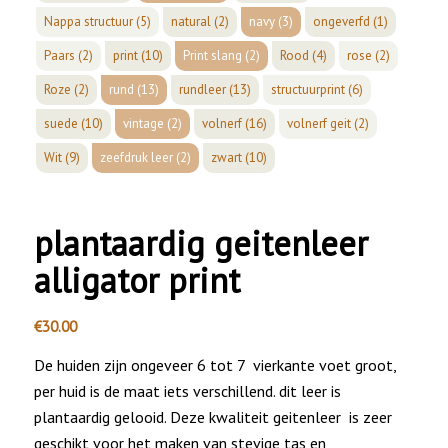
Nappa structuur
(5)
natural
(2)
navy
(3)
ongeverfd
(1)
Paars
(2)
print
(10)
Print slang
(2)
Rood
(4)
rose
(2)
Roze
(2)
rund
(13)
rundleer
(13)
structuurprint
(6)
suede
(10)
vintage
(2)
volnerf
(16)
volnerf geit
(2)
Wit
(9)
zeefdruk leer
(2)
zwart
(10)
plantaardig geitenleer
alligator print
€
30.00
De huiden zijn ongeveer 6 tot 7 vierkante voet groot,
per huid is de maat iets verschillend. dit leer is
plantaardig gelooid. Deze kwaliteit geitenleer is zeer
geschikt voor het maken van stevige tas en