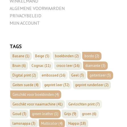
WINKELMAND
ALGEMENE VOORWAARDEN
PRIVACYBELEID
MIJN ACCOUNT
TAGS
Basane
(1)
Beige
(5)
boekbinden
(2)
bordo
(2)
Bruin
(6)
Cognac
(11)
croco leer
(16)
diamante
(3)
Digital print
(2)
embossed
(16)
Geel
(3)
geitenleer
(3)
Geiten suede
(4)
geprint leer
(32)
geprint runderleer
(2)
Geschikt voor boekbinden
(4)
Geschikt voor naaimachine
(41)
Gevlochten print
(7)
Goud
(3)
green leather
(1)
Grijs
(9)
groen
(6)
lamsnappa
(3)
Multicolor
(4)
Nappa
(18)