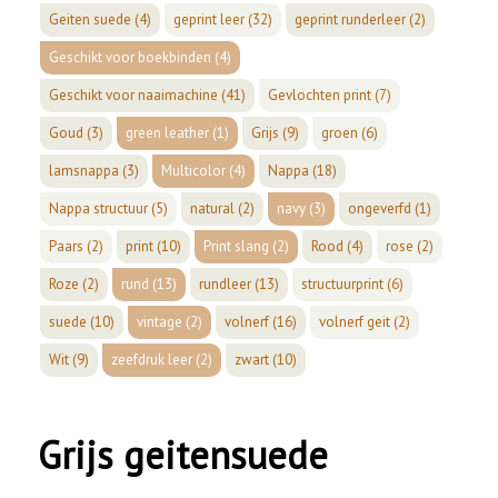
Geiten suede
(4)
geprint leer
(32)
geprint runderleer
(2)
Geschikt voor boekbinden
(4)
Geschikt voor naaimachine
(41)
Gevlochten print
(7)
Goud
(3)
green leather
(1)
Grijs
(9)
groen
(6)
lamsnappa
(3)
Multicolor
(4)
Nappa
(18)
Nappa structuur
(5)
natural
(2)
navy
(3)
ongeverfd
(1)
Paars
(2)
print
(10)
Print slang
(2)
Rood
(4)
rose
(2)
Roze
(2)
rund
(13)
rundleer
(13)
structuurprint
(6)
suede
(10)
vintage
(2)
volnerf
(16)
volnerf geit
(2)
Wit
(9)
zeefdruk leer
(2)
zwart
(10)
Grijs geitensuede