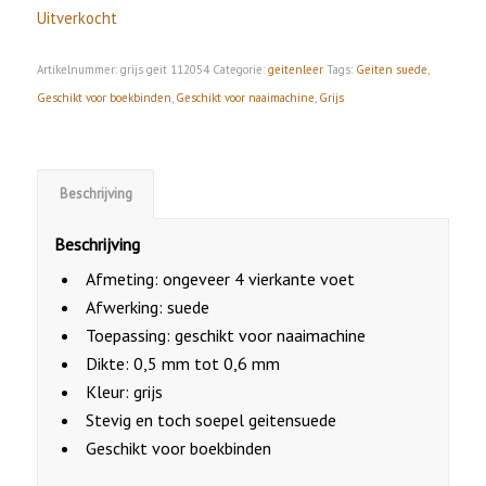
Uitverkocht
Artikelnummer:
grijs geit 112054
Categorie:
geitenleer
Tags:
Geiten suede
,
Geschikt voor boekbinden
,
Geschikt voor naaimachine
,
Grijs
Beschrijving
Beschrijving
Afmeting: ongeveer 4 vierkante voet
Afwerking: suede
Toepassing: geschikt voor naaimachine
Dikte: 0,5 mm tot 0,6 mm
Kleur: grijs
Stevig en toch soepel geitensuede
Geschikt voor boekbinden