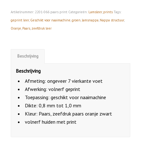
Artikelnummer:
2201-066 paars print
Categorieën:
Lamsleer
,
prints
Tags:
geprint leer
,
Geschikt voor naaimachine
,
groen
,
lamsnappa
,
Nappa structuur
,
Oranje
,
Paars
,
zeefdruk leer
Beschrijving
Beschrijving
Afmeting: ongeveer 7 vierkante voet
Afwerking: volnerf geprint
Toepassing: geschikt voor naaimachine
Dikte: 0,8 mm tot 1,0 mm
Kleur: Paars, zeefdruk paars oranje zwart
volnerf huiden met print