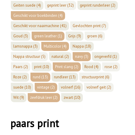
Geiten suede
(4)
geprint leer
(32)
geprint runderleer
(2)
Geschikt voor boekbinden
(4)
Geschikt voor naaimachine
(41)
Gevlochten print
(7)
Goud
(3)
green leather
(1)
Grijs
(9)
groen
(6)
lamsnappa
(3)
Multicolor
(4)
Nappa
(18)
Nappa structuur
(5)
natural
(2)
navy
(3)
ongeverfd
(1)
Paars
(2)
print
(10)
Print slang
(2)
Rood
(4)
rose
(2)
Roze
(2)
rund
(13)
rundleer
(13)
structuurprint
(6)
suede
(10)
vintage
(2)
volnerf
(16)
volnerf geit
(2)
Wit
(9)
zeefdruk leer
(2)
zwart
(10)
paars print