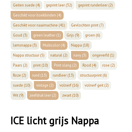
Geiten suede
(4)
geprint leer
(32)
geprint runderleer
(2)
Geschikt voor boekbinden
(4)
Geschikt voor naaimachine
(41)
Gevlochten print
(7)
Goud
(3)
green leather
(1)
Grijs
(9)
groen
(6)
lamsnappa
(3)
Multicolor
(4)
Nappa
(18)
Nappa structuur
(5)
natural
(2)
navy
(3)
ongeverfd
(1)
Paars
(2)
print
(10)
Print slang
(2)
Rood
(4)
rose
(2)
Roze
(2)
rund
(13)
rundleer
(13)
structuurprint
(6)
suede
(10)
vintage
(2)
volnerf
(16)
volnerf geit
(2)
Wit
(9)
zeefdruk leer
(2)
zwart
(10)
ICE licht grijs Nappa