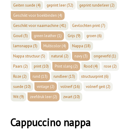
Geiten suede
(4)
geprint leer
(32)
geprint runderleer
(2)
Geschikt voor boekbinden
(4)
Geschikt voor naaimachine
(41)
Gevlochten print
(7)
Goud
(3)
green leather
(1)
Grijs
(9)
groen
(6)
lamsnappa
(3)
Multicolor
(4)
Nappa
(18)
Nappa structuur
(5)
natural
(2)
navy
(3)
ongeverfd
(1)
Paars
(2)
print
(10)
Print slang
(2)
Rood
(4)
rose
(2)
Roze
(2)
rund
(13)
rundleer
(13)
structuurprint
(6)
suede
(10)
vintage
(2)
volnerf
(16)
volnerf geit
(2)
Wit
(9)
zeefdruk leer
(2)
zwart
(10)
Cappuccino nappa