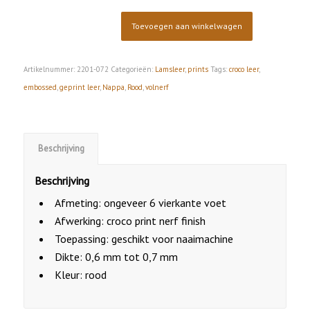
Toevoegen aan winkelwagen
Artikelnummer:
2201-072
Categorieën:
Lamsleer
,
prints
Tags:
croco leer
,
embossed
,
geprint leer
,
Nappa
,
Rood
,
volnerf
Beschrijving
Beschrijving
Afmeting: ongeveer 6 vierkante voet
Afwerking: croco print nerf finish
Toepassing: geschikt voor naaimachine
Dikte: 0,6 mm tot 0,7 mm
Kleur: rood