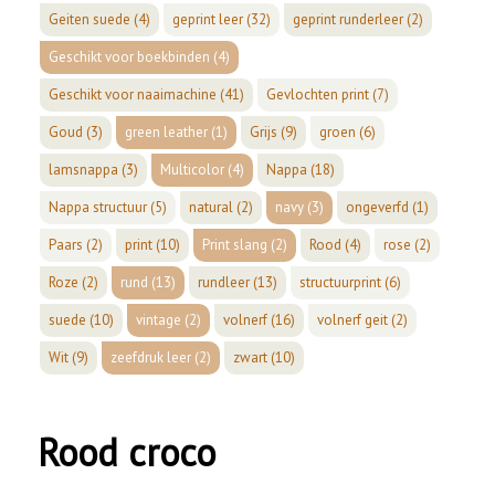
Geiten suede
(4)
geprint leer
(32)
geprint runderleer
(2)
Geschikt voor boekbinden
(4)
Geschikt voor naaimachine
(41)
Gevlochten print
(7)
Goud
(3)
green leather
(1)
Grijs
(9)
groen
(6)
lamsnappa
(3)
Multicolor
(4)
Nappa
(18)
Nappa structuur
(5)
natural
(2)
navy
(3)
ongeverfd
(1)
Paars
(2)
print
(10)
Print slang
(2)
Rood
(4)
rose
(2)
Roze
(2)
rund
(13)
rundleer
(13)
structuurprint
(6)
suede
(10)
vintage
(2)
volnerf
(16)
volnerf geit
(2)
Wit
(9)
zeefdruk leer
(2)
zwart
(10)
Rood croco