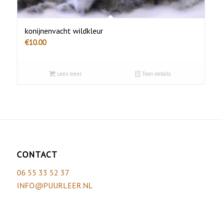
konijnenvacht wildkleur
€
10.00
Lees meer
Toon details
CONTACT
06 55 33 52 37
INFO@PUURLEER.NL