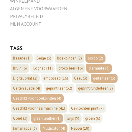
WINKELMAND
ALGEMENE VOORWAARDEN
PRIVACYBELEID
MIJN ACCOUNT
TAGS
Basane
(1)
Beige
(5)
boekbinden
(2)
bordo
(2)
Bruin
(6)
Cognac
(11)
croco leer
(16)
diamante
(3)
Digital print
(2)
embossed
(16)
Geel
(3)
geitenleer
(3)
Geiten suede
(4)
geprint leer
(32)
geprint runderleer
(2)
Geschikt voor boekbinden
(4)
Geschikt voor naaimachine
(41)
Gevlochten print
(7)
Goud
(3)
green leather
(1)
Grijs
(9)
groen
(6)
lamsnappa
(3)
Multicolor
(4)
Nappa
(18)