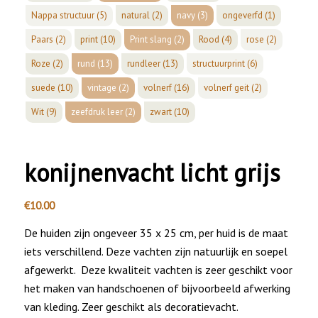
Nappa structuur
(5)
natural
(2)
navy
(3)
ongeverfd
(1)
Paars
(2)
print
(10)
Print slang
(2)
Rood
(4)
rose
(2)
Roze
(2)
rund
(13)
rundleer
(13)
structuurprint
(6)
suede
(10)
vintage
(2)
volnerf
(16)
volnerf geit
(2)
Wit
(9)
zeefdruk leer
(2)
zwart
(10)
konijnenvacht licht grijs
€
10.00
De huiden zijn ongeveer 35 x 25 cm, per huid is de maat
iets verschillend. Deze vachten zijn natuurlijk en soepel
afgewerkt. Deze kwaliteit vachten is zeer geschikt voor
het maken van handschoenen of bijvoorbeeld afwerking
van kleding. Zeer geschikt als decoratievacht.