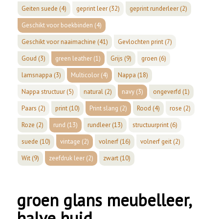
Geiten suede
(4)
geprint leer
(32)
geprint runderleer
(2)
Geschikt voor boekbinden
(4)
Geschikt voor naaimachine
(41)
Gevlochten print
(7)
Goud
(3)
green leather
(1)
Grijs
(9)
groen
(6)
lamsnappa
(3)
Multicolor
(4)
Nappa
(18)
Nappa structuur
(5)
natural
(2)
navy
(3)
ongeverfd
(1)
Paars
(2)
print
(10)
Print slang
(2)
Rood
(4)
rose
(2)
Roze
(2)
rund
(13)
rundleer
(13)
structuurprint
(6)
suede
(10)
vintage
(2)
volnerf
(16)
volnerf geit
(2)
Wit
(9)
zeefdruk leer
(2)
zwart
(10)
groen glans meubelleer,
halve huid