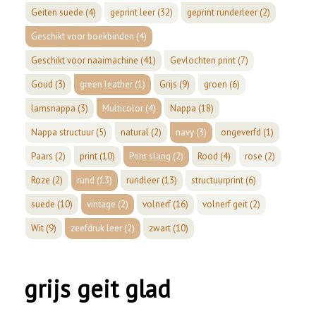
Geiten suede
(4)
geprint leer
(32)
geprint runderleer
(2)
Geschikt voor boekbinden
(4)
Geschikt voor naaimachine
(41)
Gevlochten print
(7)
Goud
(3)
green leather
(1)
Grijs
(9)
groen
(6)
lamsnappa
(3)
Multicolor
(4)
Nappa
(18)
Nappa structuur
(5)
natural
(2)
navy
(3)
ongeverfd
(1)
Paars
(2)
print
(10)
Print slang
(2)
Rood
(4)
rose
(2)
Roze
(2)
rund
(13)
rundleer
(13)
structuurprint
(6)
suede
(10)
vintage
(2)
volnerf
(16)
volnerf geit
(2)
Wit
(9)
zeefdruk leer
(2)
zwart
(10)
grijs geit glad