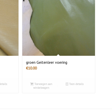
groen Geitenleer voering
€
10.00
etails
Toevoegen aan
Toon details
winkelwagen