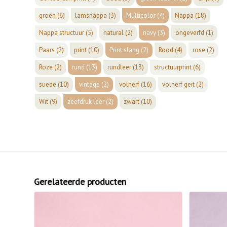
groen
(6)
lamsnappa
(3)
Multicolor
(4)
Nappa
(18)
Nappa structuur
(5)
natural
(2)
navy
(3)
ongeverfd
(1)
Paars
(2)
print
(10)
Print slang
(2)
Rood
(4)
rose
(2)
Roze
(2)
rund
(13)
rundleer
(13)
structuurprint
(6)
suede
(10)
vintage
(2)
volnerf
(16)
volnerf geit
(2)
Wit
(9)
zeefdruk leer
(2)
zwart
(10)
Gerelateerde producten