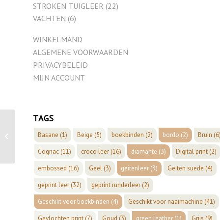
STROKEN TUIGLEER
(22)
VACHTEN
(6)
WINKELMAND
ALGEMENE VOORWAARDEN
PRIVACYBELEID
MIJN ACCOUNT
TAGS
Basane
(1)
Beige
(5)
boekbinden
(2)
bordo
(2)
Bruin
(6
cognac geit
Cognac
(11)
croco leer
(16)
diamante
(3)
Digital print
(2)
embossed
(16)
Geel
(3)
geitenleer
(3)
Geiten suede
(4)
geprint leer
(32)
geprint runderleer
(2)
Geschikt voor boekbinden
(4)
Geschikt voor naaimachine
(41)
Gevlochten print
(7)
Goud
(3)
green leather
(1)
Grijs
(9)