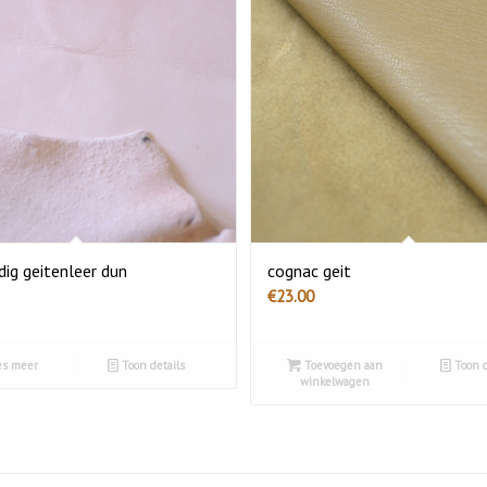
dig geitenleer dun
cognac geit
€
23.00
s meer
Toon details
Toevoegen aan
Toon d
winkelwagen