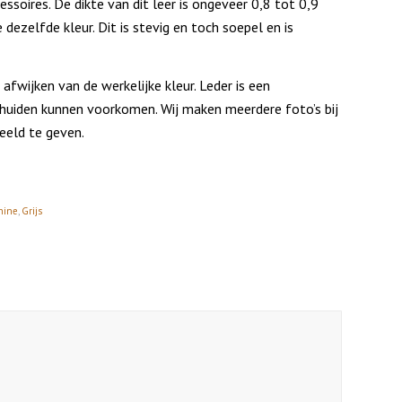
essoires. De dikte van dit leer is ongeveer 0,8 tot 0,9
 dezelfde kleur. Dit is stevig en toch soepel en is
afwijken van de werkelijke kleur. Leder is een
e huiden kunnen voorkomen. Wij maken meerdere foto’s bij
beeld te geven.
hine
,
Grijs