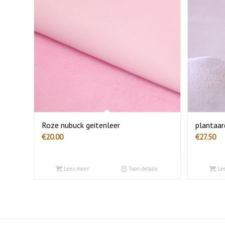
Roze nubuck geitenleer
plantaar
€
20.00
€
27.50
Lees meer
Toon details
Lee