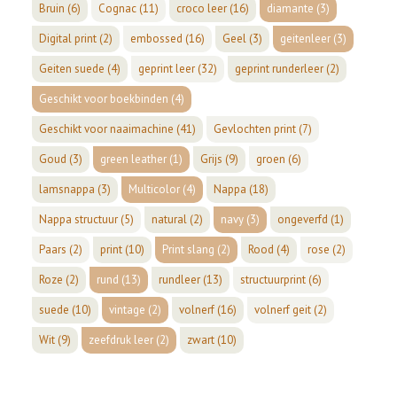
Bruin
(6)
Cognac
(11)
croco leer
(16)
diamante
(3)
Digital print
(2)
embossed
(16)
Geel
(3)
geitenleer
(3)
Geiten suede
(4)
geprint leer
(32)
geprint runderleer
(2)
Geschikt voor boekbinden
(4)
Geschikt voor naaimachine
(41)
Gevlochten print
(7)
Goud
(3)
green leather
(1)
Grijs
(9)
groen
(6)
lamsnappa
(3)
Multicolor
(4)
Nappa
(18)
Nappa structuur
(5)
natural
(2)
navy
(3)
ongeverfd
(1)
Paars
(2)
print
(10)
Print slang
(2)
Rood
(4)
rose
(2)
Roze
(2)
rund
(13)
rundleer
(13)
structuurprint
(6)
suede
(10)
vintage
(2)
volnerf
(16)
volnerf geit
(2)
Wit
(9)
zeefdruk leer
(2)
zwart
(10)