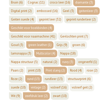
Bruin
(6)
Cognac
(11)
croco leer
(16)
diamante
(3)
Digital print
(2)
embossed
(16)
Geel
(3)
geitenleer
(3)
Geiten suede
(4)
geprint leer
(32)
geprint runderleer
(2)
Geschikt voor boekbinden
(4)
Geschikt voor naaimachine
(41)
Gevlochten print
(7)
Goud
(3)
green leather
(1)
Grijs
(9)
groen
(6)
lamsnappa
(3)
Multicolor
(4)
Nappa
(18)
Nappa structuur
(5)
natural
(2)
navy
(3)
ongeverfd
(1)
Paars
(2)
print
(10)
Print slang
(2)
Rood
(4)
rose
(2)
Roze
(2)
rund
(13)
rundleer
(13)
structuurprint
(6)
suede
(10)
vintage
(2)
volnerf
(16)
volnerf geit
(2)
Wit
(9)
zeefdruk leer
(2)
zwart
(10)