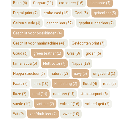
Bruin
(6)
Cognac
(11)
croco leer
(16)
diamante
(3)
Digital print
(2)
embossed
(16)
Geel
(3)
geitenleer
(3)
Geiten suede
(4)
geprint leer
(32)
geprint runderleer
(2)
Geschikt voor boekbinden
(4)
Geschikt voor naaimachine
(41)
Gevlochten print
(7)
Goud
(3)
green leather
(1)
Grijs
(9)
groen
(6)
lamsnappa
(3)
Multicolor
(4)
Nappa
(18)
Nappa structuur
(5)
natural
(2)
navy
(3)
ongeverfd
(1)
Paars
(2)
print
(10)
Print slang
(2)
Rood
(4)
rose
(2)
Roze
(2)
rund
(13)
rundleer
(13)
structuurprint
(6)
suede
(10)
vintage
(2)
volnerf
(16)
volnerf geit
(2)
Wit
(9)
zeefdruk leer
(2)
zwart
(10)